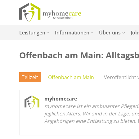
Zum
Inhalt
springen
Leistungen
Informationen
Über uns
Job
Offenbach am Main: Alltagsbe
Teilzeit
Offenbach am Main
Veröffentlicht 
myhomecare
myhomecare ist ein ambulanter Pflegedie
jeglichen Alters. Wir sind in der Lage,
Angehörigen eine Entlastung zu bieten.