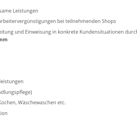
ksame Leistungen
itarbeitervergünstigungen bei teilnehmenden Shops
eitung und Einweisung in konkrete Kundensituationen durch
amm
leistungen
ndlungspflege)
, Kochen, Wäschewaschen etc.
ion